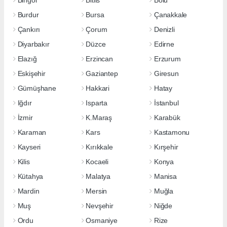
Bingöl
Bitlis
Bolu
Burdur
Bursa
Çanakkale
Çankırı
Çorum
Denizli
Diyarbakır
Düzce
Edirne
Elazığ
Erzincan
Erzurum
Eskişehir
Gaziantep
Giresun
Gümüşhane
Hakkari
Hatay
Iğdır
Isparta
İstanbul
İzmir
K.Maraş
Karabük
Karaman
Kars
Kastamonu
Kayseri
Kırıkkale
Kırşehir
Kilis
Kocaeli
Konya
Kütahya
Malatya
Manisa
Mardin
Mersin
Muğla
Muş
Nevşehir
Niğde
Ordu
Osmaniye
Rize