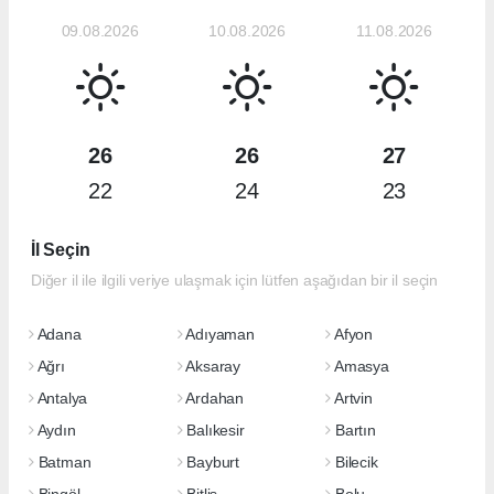
09.08.2026
10.08.2026
11.08.2026
26
26
27
22
24
23
İl Seçin
Diğer il ile ilgili veriye ulaşmak için lütfen aşağıdan bir il seçin
Adana
Adıyaman
Afyon
Ağrı
Aksaray
Amasya
Antalya
Ardahan
Artvin
Aydın
Balıkesir
Bartın
Batman
Bayburt
Bilecik