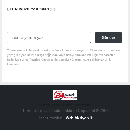
Okuyucu Yorumları
(0)
Gönder
Yorum yazarak Topluluk Kuralları’nı kabul etmiş bulunuyor ve 24saathaber.tr sitesine
yaptığınız yorumunuzla ilgili doğrudan veya dolaylı tüm sorumluluğu tek başınıza
üstleniyorsunuz. Yazılan tüm yorumlardan site yönetimi hiçbir şekilde sorumlu
tutulamaz.
haber paketi
haber scripti
haber yazılımı
Tüm hakları saklı tutulmaktadır.Copyright 2026©
Haber Yazılımı:
Web Aksiyon ®