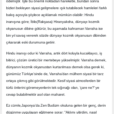
ödemiştir. İşte bu önemli noktadan hareketle, bundan sonra
bizleri bekleyen siyasi gelişmelere ışık tutabilecek hamleleri farklı
bakış açısıyla şöylece açıklamak mümkün olabilir: Hindu
inanışına göre; İblis(Rakşasa) Hiranyaksha, dünyayı kozmik
okyanusun dibine götürür, bu aşamada kahraman Varraha ise
bin yıl savaş vererek sözde dünyayı kozmik okyanusun dibinden
çıkararak eski durumuna getirir.
Hindu inanışı odur ki Varraha, artık dört koluyla kucaklayıcı, iş
bitirici, çözüm üretici bir mertebeye yükselmiştir. Varraha demek,
dünyanın kozmik okyanustan kurtarılması demek olsa gerek ki,
günümüz Türkiye’sinde de, Varraha’dan mülhem siyasi bir tarz
ortaya çıkmış gibi görülmektedir. Kesif siyasi atmosferden bir
türlü önlerini göremeyenlerin tek sığınağı olan, ‘çare ne?’ ye
cevap bulabilmektir asıl olan maharet.
Ez cümle,Japonya’da Zen Budizm okuluna gelen bir genç, derin
düşünme uygulayan eğitmene sorar: "Aklımı yitirdim, nasıl