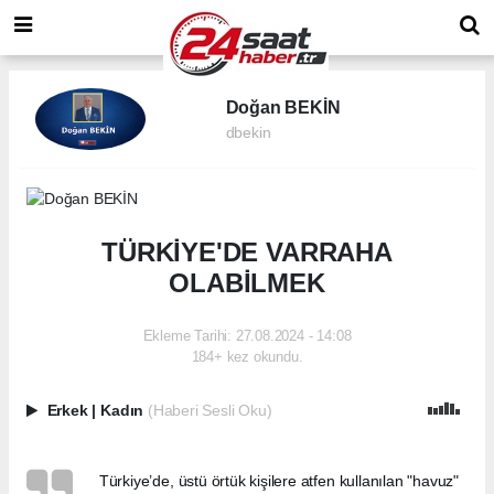
Doğan BEKİN
dbekin
TÜRKİYE'DE VARRAHA
OLABİLMEK
Ekleme Tarihi: 27.08.2024 - 14:08
184+ kez okundu.
Erkek
|
Kadın
(Haberi Sesli Oku)
Türkiye’de, üstü örtük kişilere atfen kullanılan "havuz"