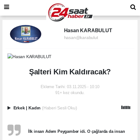
Hasan KARABULUT
hasan@karabulut
Şalteri Kim Kaldıracak?
Ekleme Tarihi: 03.11.2025 - 10:10
91+ kez okundu.
Erkek
|
Kadın
(Haberi Sesli Oku)
İlk insan Adem Peygamber idi. O çağlarda da insan