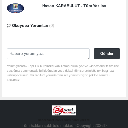
Hasan KARABULUT - Tüm Yazıları
Okuyucu Yorumları
(0)
Gönder
Yorum yazarak Topluluk Kuralları’nı kabul etmiş bulunuyor ve 24saathaber.tr sitesine
yaptığınız yorumunuzla ilgili doğrudan veya dolaylı tüm sorumluluğu tek başınıza
üstleniyorsunuz. Yazılan tüm yorumlardan site yönetimi hiçbir şekilde sorumlu
tutulamaz.
haber paketi
haber scripti
haber yazılımı
Tüm hakları saklı tutulmaktadır.Copyright 2026©