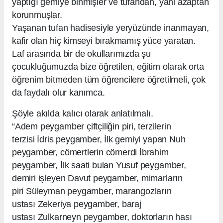
yaptığı gemiye binmişler ve tufandan, yani azaptan
korunmuşlar.
Yaşanan tufan hadisesiyle yeryüzünde inanmayan,
kafir olan hiç kimseyi bırakmamış yüce yaratan.
Laf arasında bir de okullarımızda şu
çocukluğumuzda bize öğretilen, eğitim olarak orta
öğrenim bitmeden tüm öğrencilere öğretilmeli, çok
da faydalı olur kanımca.
Şöyle akılda kalıcı olarak anlatılmalı.
“Adem peygamber çiftçiliğin piri, terzilerin
terzisi İdris peygamber, İlk gemiyi yapan Nuh
peygamber, cömertlerin cömerdi İbrahim
peygamber, İlk saati bulan Yusuf peygamber,
demiri işleyen Davut peygamber, mimarların
piri Süleyman peygamber, marangozların
ustası Zekeriya peygamber, baraj
ustası Zulkarneyn peygamber, doktorların hası