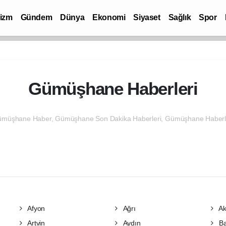
rizm
Gündem
Dünya
Ekonomi
Siyaset
Sağlık
Spor
Gümüşhane Haberleri
müşhane Haber, Gümüşhane Son Dakika Haberleri, Gümüşhane Haberl
Afyon
Ağrı
Ak
Artvin
Aydın
Ba