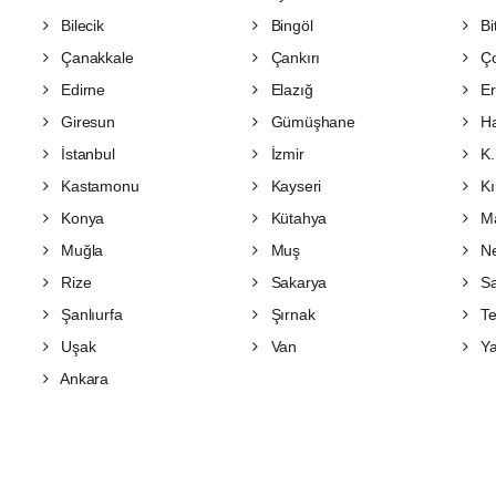
Bilecik
Bingöl
Bit
Çanakkale
Çankırı
Ç
Edirne
Elazığ
Er
Giresun
Gümüşhane
Ha
İstanbul
İzmir
K.
Kastamonu
Kayseri
Kı
Konya
Kütahya
Ma
Muğla
Muş
Ne
Rize
Sakarya
S
Şanlıurfa
Şırnak
Te
Uşak
Van
Ya
Ankara