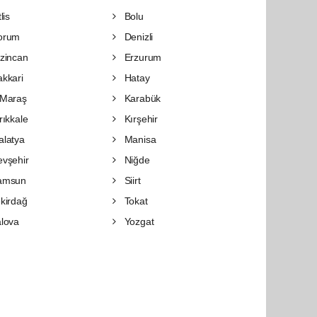
lis
Bolu
orum
Denizli
zincan
Erzurum
kkari
Hatay
Maraş
Karabük
rıkkale
Kırşehir
latya
Manisa
vşehir
Niğde
amsun
Siirt
kirdağ
Tokat
lova
Yozgat