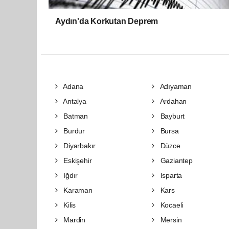
Aydın'da Korkutan Deprem
Adana
Adıyaman
Antalya
Ardahan
Batman
Bayburt
Burdur
Bursa
Diyarbakır
Düzce
Eskişehir
Gaziantep
Iğdır
Isparta
Karaman
Kars
Kilis
Kocaeli
Mardin
Mersin