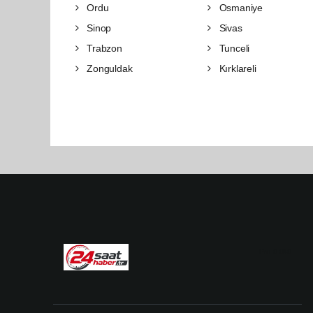
Ordu
Osmaniye
Sinop
Sivas
Trabzon
Tunceli
Zonguldak
Kırklareli
Pro-0.040