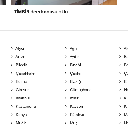
TİMBİR ders konusu oldu
Afyon
Ağrı
Ak
Artvin
Aydın
Ba
Bilecik
Bingöl
Bit
Çanakkale
Çankırı
Ç
Edirne
Elazığ
Er
Giresun
Gümüşhane
Ha
İstanbul
İzmir
K.
Kastamonu
Kayseri
Kı
Konya
Kütahya
Ma
Muğla
Muş
Ne