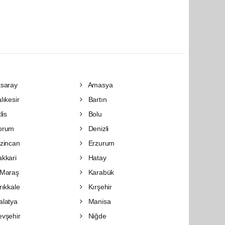
saray
Amasya
lıkesir
Bartın
lis
Bolu
orum
Denizli
zincan
Erzurum
kkari
Hatay
Maraş
Karabük
rıkkale
Kırşehir
latya
Manisa
vşehir
Niğde