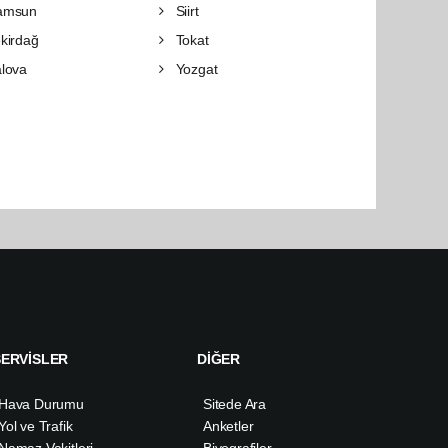
amsun
Siirt
kirdağ
Tokat
lova
Yozgat
SERVİSLER
DİĞER
Hava Durumu
Sitede Ara
Yol ve Trafik
Anketler