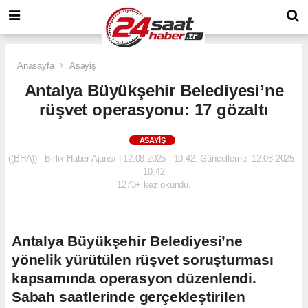
Anasayfa
Asayiş
Antalya Büyükşehir Belediyesi’ne
rüşvet operasyonu: 17 gözaltı
ASAYIŞ
((BHA)) - Birlik Haber Ajansı | 12.08.2025 - 10:42, Güncelleme: 12.08.2025 -
10:42
1273+ kez okundu.
Antalya Büyükşehir Belediyesi’ne
yönelik yürütülen rüşvet soruşturması
kapsamında operasyon düzenlendi.
Sabah saatlerinde gerçekleştirilen