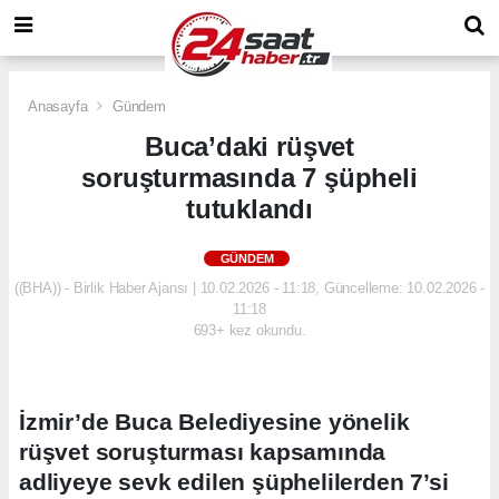
Anasayfa
Gündem
Buca’daki rüşvet
soruşturmasında 7 şüpheli
tutuklandı
GÜNDEM
((BHA)) - Birlik Haber Ajansı | 10.02.2026 - 11:18, Güncelleme: 10.02.2026 -
11:18
693+ kez okundu.
İzmir’de Buca Belediyesine yönelik
rüşvet soruşturması kapsamında
adliyeye sevk edilen şüphelilerden 7’si