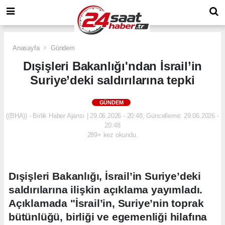
Anasayfa
Gündem
Dışişleri Bakanlığı'ndan İsrail’in
Suriye’deki saldırılarına tepki
GÜNDEM
((BHA)) - Birlik Haber Ajansı | 29.06.2026 - 20:48, Güncelleme: 29.06.2026 -
20:48
289+ kez okundu.
Dışişleri Bakanlığı, İsrail’in Suriye’deki
saldırılarına ilişkin açıklama yayımladı.
Açıklamada "İsrail’in, Suriye’nin toprak
bütünlüğü, birliği ve egemenliği hilafına