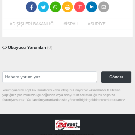
#DIŞİŞLERİ BAKANLIĞI
#İSRAİL
#SURİYE
Okuyucu Yorumları
(0)
Gönder
Yorum yazarak Topluluk Kuralları’nı kabul etmiş bulunuyor ve 24saathaber.tr sitesine
yaptığınız yorumunuzla ilgili doğrudan veya dolaylı tüm sorumluluğu tek başınıza
üstleniyorsunuz. Yazılan tüm yorumlardan site yönetimi hiçbir şekilde sorumlu tutulamaz.
haber paketi
haber scripti
haber yazılımı