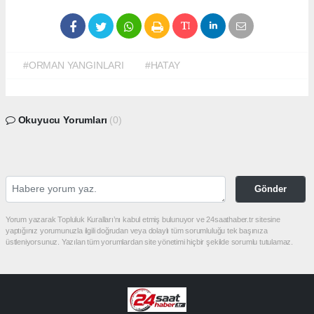
#ORMAN YANGINLARI
#HATAY
Okuyucu Yorumları
(0)
Gönder
Yorum yazarak Topluluk Kuralları’nı kabul etmiş bulunuyor ve 24saathaber.tr sitesine
yaptığınız yorumunuzla ilgili doğrudan veya dolaylı tüm sorumluluğu tek başınıza
üstleniyorsunuz. Yazılan tüm yorumlardan site yönetimi hiçbir şekilde sorumlu tutulamaz.