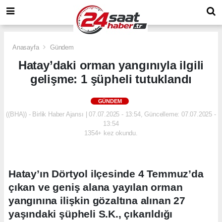
Anasayfa
Gündem
Hatay’daki orman yangınıyla ilgili
gelişme: 1 şüpheli tutuklandı
GÜNDEM
((BHA)) - Birlik Haber Ajansı | 07.07.2025 - 13:54, Güncelleme: 07.07.2025 -
13:54
1354+ kez okundu.
Hatay’ın Dörtyol ilçesinde 4 Temmuz’da
çıkan ve geniş alana yayılan orman
yangınına ilişkin gözaltına alınan 27
yaşındaki şüpheli S.K., çıkarıldığı