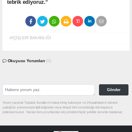
tebrik ediyoruz."
#İÇİŞLERİ BAKANLIĞI
Okuyucu Yorumları
(0)
Gönder
Yorum yazarak Topluluk Kuralları’nı kabul etmiş bulunuyor ve 24saathaber.tr sitesine
yaptığınız yorumunuzla ilgili doğrudan veya dolaylı tüm sorumluluğu tek başınıza
üstleniyorsunuz. Yazılan tüm yorumlardan site yönetimi hiçbir şekilde sorumlu tutulamaz.