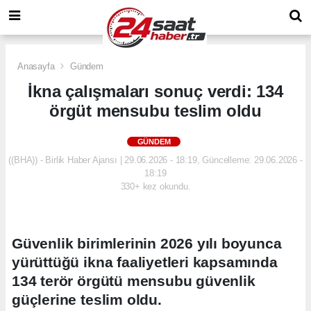
Anasayfa
Gündem
İkna çalışmaları sonuç verdi: 134
örgüt mensubu teslim oldu
GÜNDEM
((BHA)) - Birlik Haber Ajansı | 29.06.2026 - 18:19, Güncelleme: 29.06.2026 -
18:19
330+ kez okundu.
Güvenlik birimlerinin 2026 yılı boyunca
yürüttüğü ikna faaliyetleri kapsamında
134 terör örgütü mensubu güvenlik
güçlerine teslim oldu.