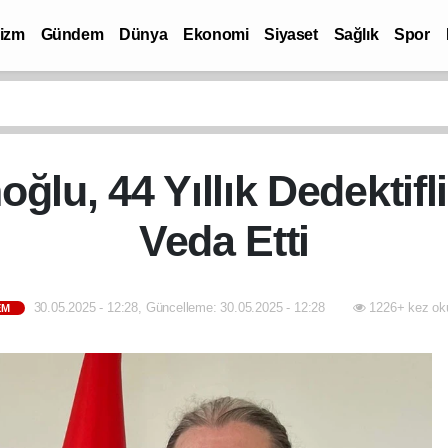
rizm
Gündem
Dünya
Ekonomi
Siyaset
Sağlık
Spor
oğlu, 44 Yıllık Dedektifl
Veda Etti
30.05.2025 - 12:28, Güncelleme: 30.05.2025 - 12:28
1226+ kez ok
EM