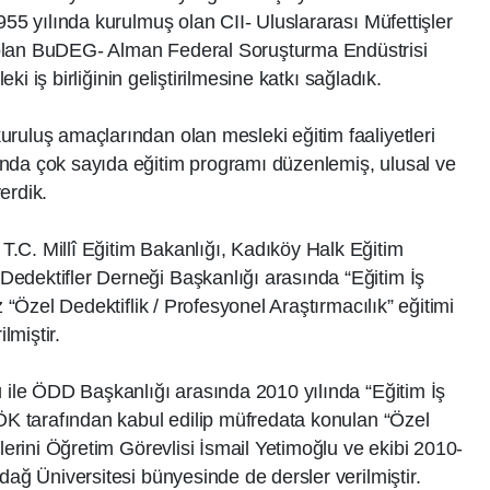
955 yılında kurulmuş olan CII- Uluslararası Müfettişler
olan BuDEG- Alman Federal Soruşturma Endüstrisi
leki iş birliğinin geliştirilmesine katkı sağladık.
ruluş amaçlarından olan mesleki eğitim faaliyetleri
nda çok sayıda eğitim programı düzenlemiş, ulusal ve
verdik.
.C. Millî Eğitim Bakanlığı, Kadıköy Halk Eğitim
edektifler Derneği Başkanlığı arasında “Eğitim İş
z “Özel Dedektiflik / Profesyonel Araştırmacılık” eğitimi
ilmiştir.
ü ile ÖDD Başkanlığı arasında 2010 yılında “Eğitim İş
YÖK tarafından kabul edilip müfredata konulan “Özel
slerini Öğretim Görevlisi İsmail Yetimoğlu ve ekibi 2010-
dağ Üniversitesi bünyesinde de dersler verilmiştir.