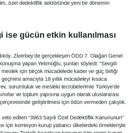
m, özel dedektiflik sektöründe yeni bir dönemin
iği ise gücün etkin kullanılması
ıköy, Ziverbey’de gerçekleşen ÖDD 7. Olağan Genel
 konuşma yapan Yetimoğlu, şunları söyledi: ''Sevgili
 meslek için birçok mücadelede kader ve güç birliği
a geçmesi amacıyla 18 yıllık mücadeleyi kısaca
ev, sorumluluk ve mesleki tecrübelerimle Türkiye’de
sınırlar ve toplum yapısına uygun olarak uluslararası
 çerçevesinde geliştirilmesi için ödün vermeden çalıştık.
ıp veto edilen “3963 Sayılı Özel Dedektiflik Kanununun”
ı için komisyon kurup yabancı ülkelerdeki örnekleriyle
k Kanunu Taslağı hazırlayıp konunun tüm resmi kurum