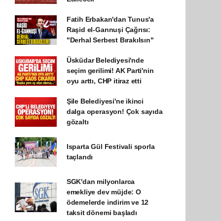
Fatih Erbakan'dan Tunus'a
Raşid el-Gannuşi Çağrısı:
"Derhal Serbest Bırakılsın"
Üsküdar Belediyesi'nde
seçim gerilimi! AK Parti'nin
oyu arttı, CHP itiraz etti
Şile Belediyesi'ne ikinci
dalga operasyon! Çok sayıda
gözaltı
Isparta Gül Festivali sporla
taçlandı
SGK'dan milyonlarca
emekliye dev müjde: O
ödemelerde indirim ve 12
taksit dönemi başladı