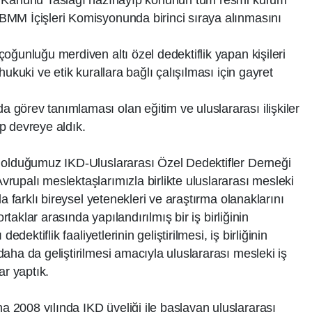
MM İçişleri Komisyonunda birinci sıraya alınmasını
oğunluğu merdiven altı özel dedektiflik yapan kişileri
ukuki ve etik kurallara bağlı çalışılması için gayret
görev tanımlaması olan eğitim ve uluslararası ilişkiler
p devreye aldık.
 olduğumuz IKD-Uluslararası Özel Dedektifler Derneği
upalı meslektaşlarımızla birlikte uluslararası mesleki
a farklı bireysel yetenekleri ve araştırma olanaklarını
ortaklar arasında yapılandırılmış bir iş birliğinin
edektiflik faaliyetlerinin geliştirilmesi, iş birliğinin
aha da geliştirilmesi amacıyla uluslararası mesleki iş
ar yaptık.
2008 yılında IKD üyeliği ile başlayan uluslararası