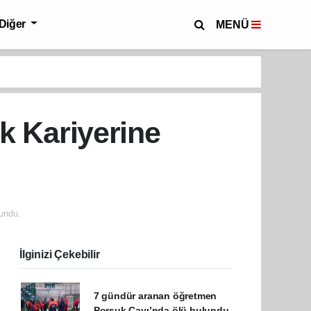
Diğer
MENÜ
ik Kariyerine
undu.
İlginizi Çekebilir
7 gündür aranan öğretmen
Porsuk Çayı’nda ölü bulundu