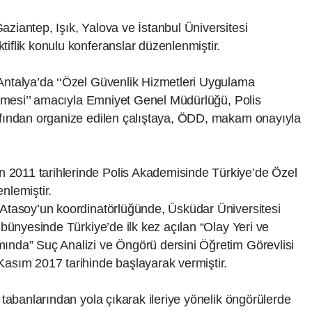
aziantep, Işık, Yalova ve İstanbul Üniversitesi
tiflik konulu konferanslar düzenlenmiştir.
 Antalya’da ‘‘Özel Güvenlik Hizmetleri Uygulama
rilmesi’’ amacıyla Emniyet Genel Müdürlüğü, Polis
rafından organize edilen çalıştaya, ÖDD, makam onayıyla
 2011 tarihlerinde Polis Akademisinde Türkiye’de Özel
nlemiştir.
 Atasoy’un koordinatörlüğünde, Üsküdar Üniversitesi
ü bünyesinde Türkiye’de ilk kez açılan “Olay Yeri ve
mında” Suç Analizi ve Öngörü dersini Öğretim Görevlisi
Kasım 2017 tarihinde başlayarak vermiştir.
i tabanlarından yola çıkarak ileriye yönelik öngörülerde