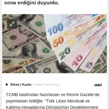
sona erdiğini duyurdu.
Erkek
|
Kadın
(Haberi Sesli Oku)
TCMB tarafından hazırlanan ve Resmi Gazete’de
yayımlanan tebliğle, “Türk Lirası Mevduat ve
Katılma Hesaplarına Dönüşümün Desteklenmesi