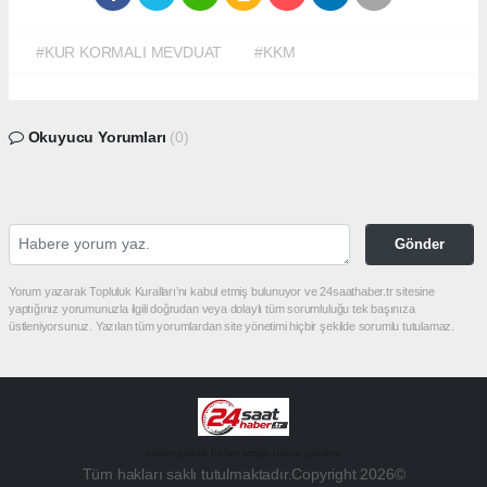
#KUR KORMALI MEVDUAT
#KKM
Okuyucu Yorumları
(0)
Gönder
Yorum yazarak Topluluk Kuralları’nı kabul etmiş bulunuyor ve 24saathaber.tr sitesine
yaptığınız yorumunuzla ilgili doğrudan veya dolaylı tüm sorumluluğu tek başınıza
üstleniyorsunuz. Yazılan tüm yorumlardan site yönetimi hiçbir şekilde sorumlu tutulamaz.
haber paketi
haber scripti
haber yazılımı
Tüm hakları saklı tutulmaktadır.Copyright 2026©