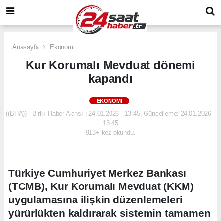
Anasayfa
Ekonomi
Kur Korumalı Mevduat dönemi
kapandı
EKONOMI
((BHA)) - Birlik Haber Ajansı | 24.01.2026 - 13:45, Güncelleme: 24.01.2026 -
13:45
913+ kez okundu.
Türkiye Cumhuriyet Merkez Bankası
(TCMB), Kur Korumalı Mevduat (KKM)
uygulamasına ilişkin düzenlemeleri
yürürlükten kaldırarak sistemin tamamen