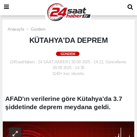
Anasayfa
Gündem
KÜTAHYA'DA DEPREM
GÜNDEM
(24SaatHaber) - 24 SAAT HABER | 30.09.2025 - 14:21, Güncelleme:
30.09.2025 - 14:35
1140+ kez okundu.
AFAD'ın verilerine göre Kütahya'da 3.7
şiddetinde deprem meydana geldi.