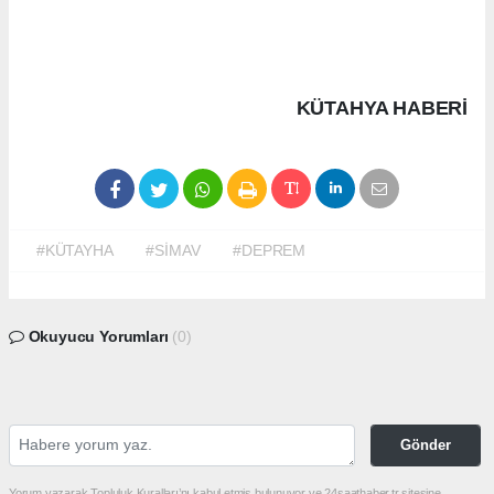
KÜTAHYA HABERİ
#KÜTAYHA
#SİMAV
#DEPREM
Okuyucu Yorumları
(0)
Gönder
Yorum yazarak Topluluk Kuralları’nı kabul etmiş bulunuyor ve 24saathaber.tr sitesine