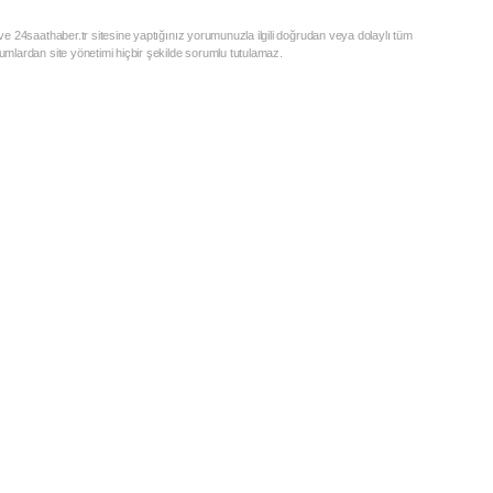
e 24saathaber.tr sitesine yaptığınız yorumunuzla ilgili doğrudan veya dolaylı tüm
mlardan site yönetimi hiçbir şekilde sorumlu tutulamaz.