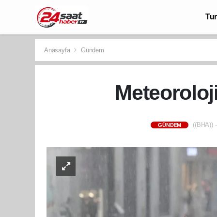
Tu
Anasayfa
Gündem
Meteoroloji
((BHA)) -
GÜNDEM