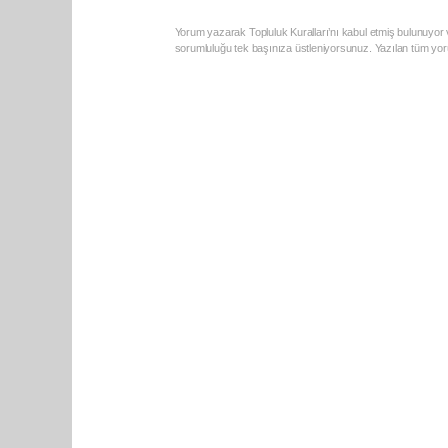
Yorum yazarak Topluluk Kuralları’nı kabul etmiş bulunuyor v
sorumluluğu tek başınıza üstleniyorsunuz. Yazılan tüm yoru