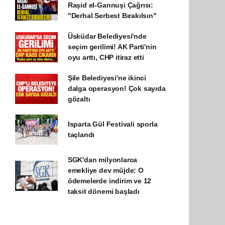
Raşid el-Gannuşi Çağrısı:
"Derhal Serbest Bırakılsın"
Üsküdar Belediyesi'nde
seçim gerilimi! AK Parti'nin
oyu arttı, CHP itiraz etti
Şile Belediyesi'ne ikinci
dalga operasyon! Çok sayıda
gözaltı
Isparta Gül Festivali sporla
taçlandı
SGK'dan milyonlarca
emekliye dev müjde: O
ödemelerde indirim ve 12
taksit dönemi başladı