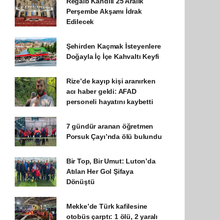
Regaib Kandili 25 Aralık
Perşembe Akşamı İdrak
Edilecek
Şehirden Kaçmak İsteyenlere
Doğayla İç İçe Kahvaltı Keyfi
Rize’de kayıp kişi aranırken
acı haber geldi: AFAD
personeli hayatını kaybetti
7 gündür aranan öğretmen
Porsuk Çayı’nda ölü bulundu
Bir Top, Bir Umut: Luton’da
Atılan Her Gol Şifaya
Dönüştü
Mekke’de Türk kafilesine
otobüs çarptı: 1 ölü, 2 yaralı