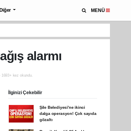
Diğer
MENÜ
yağış alarmı
1693+ kez okundu.
İlginizi Çekebilir
Şile Belediyesi'ne ikinci
dalga operasyon! Çok sayıda
gözaltı