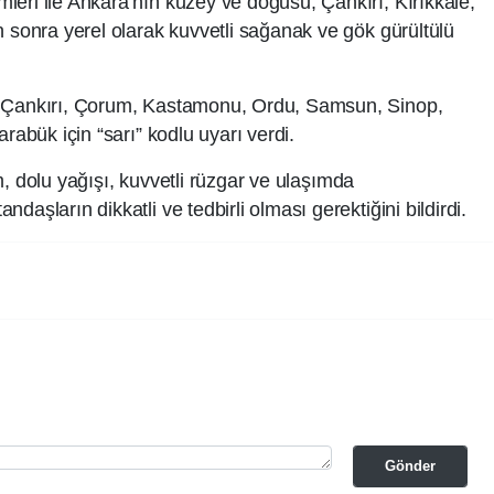
eri ile Ankara’nın kuzey ve doğusu, Çankırı, Kırıkkale,
n sonra yerel olarak kuvvetli sağanak ve gök gürültülü
, Çankırı, Çorum, Kastamonu, Ordu, Samsun, Sinop,
rabük için “sarı” kodlu uyarı verdi.
rım, dolu yağışı, kuvvetli rüzgar ve ulaşımda
aşların dikkatli ve tedbirli olması gerektiğini bildirdi.
Gönder