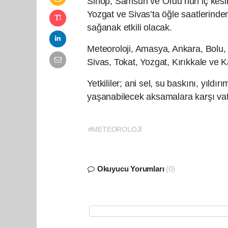
Sinop, Samsun ve Ordu’nun iç kesiml
Yozgat ve Sivas’ta öğle saatlerinde
sağanak etkili olacak.
Meteoroloji, Amasya, Ankara, Bolu
Sivas, Tokat, Yozgat, Kırıkkale ve Ka
Yetkililer; ani sel, su baskını, yıldı
yaşanabilecek aksamalara karşı vatand
#METEOROLOJİ
Okuyucu Yorumları
(0)