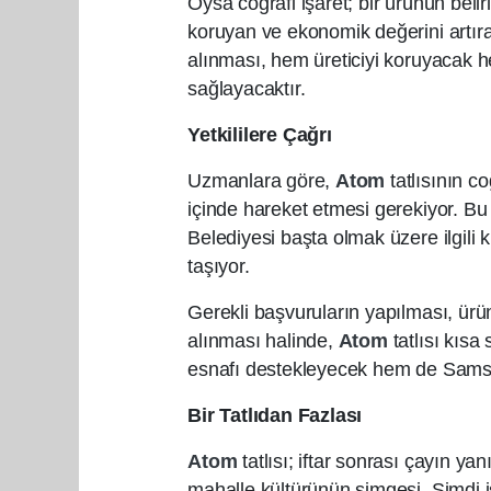
Oysa coğrafi işaret; bir ürünün belirl
koruyan ve ekonomik değerini artır
alınması, hem üreticiyi koruyacak 
sağlayacaktır.
Yetkililere Çağrı
Uzmanlara göre,
Atom
tatlısının co
içinde hareket etmesi gerekiyor. B
Belediyesi başta olmak üzere ilgili
taşıyor.
Gerekli başvuruların yapılması, ürün
alınması halinde,
Atom
tatlısı kıs
esnafı destekleyecek hem de Samsu
Bir Tatlıdan Fazlası
Atom
tatlısı; iftar sonrası çayın y
mahalle kültürünün simgesi. Şimdi i