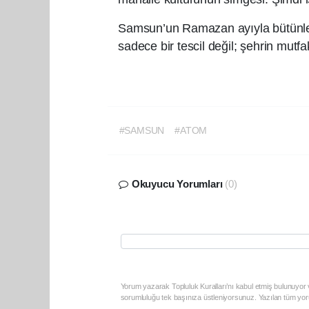
Samsun’un Ramazan ayıyla bütünleşen
sadece bir tescil değil; şehrin mutf
#SAMSUN
#ATOM
Okuyucu Yorumları
(0)
Yorum yazarak Topluluk Kuralları’nı kabul etmiş bulunuyor v
sorumluluğu tek başınıza üstleniyorsunuz. Yazılan tüm yoru