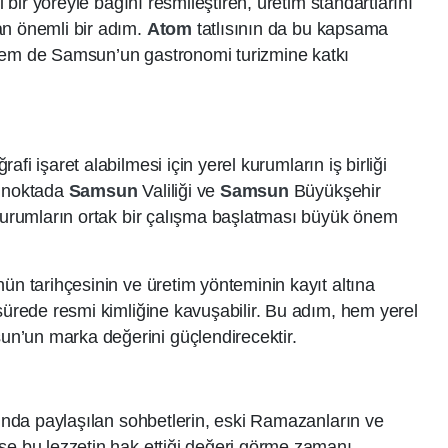
i bir yöreyle bağını resmileştiren, üretim standartlarını
an önemli bir adım.
Atom
tatlısının da bu kapsama
hem de Samsun’un gastronomi turizmine katkı
ğrafi işaret alabilmesi için yerel kurumların iş birliği
u noktada
Samsun
Valiliği ve
Samsun
Büyükşehir
 kurumların ortak bir çalışma başlatması büyük önem
ün tarihçesinin ve üretim yönteminin kayıt altına
a sürede resmi kimliğine kavuşabilir. Bu adım, hem yerel
n’un marka değerini güçlendirecektir.
anında paylaşılan sohbetlerin, eski Ramazanların ve
se bu lezzetin hak ettiği değeri görme zamanı.