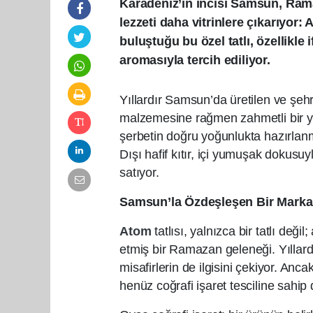
Karadeniz’in incisi Samsun, Rama
lezzeti daha vitrinlere çıkarıyor: 
buluştuğu bu özel tatlı, özellikle 
aromasıyla tercih ediliyor.
Yıllardır Samsun’da üretilen ve şeh
malzemesine rağmen zahmetli bir y
şerbetin doğru yoğunlukta hazırlanm
Dışı hafif kıtır, içi yumuşak doku
satıyor.
Samsun’la Özdeşleşen Bir Marka
Atom
tatlısı, yalnızca bir tatlı de
etmiş bir Ramazan geleneği. Yıllardır
misafirlerin de ilgisini çekiyor. An
henüz coğrafi işaret tesciline sahip 