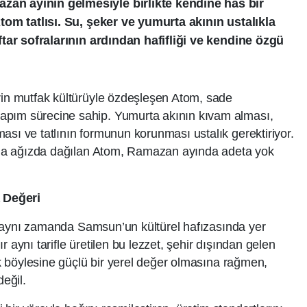
zan ayının gelmesiyle birlikte kendine has bir
Atom tatlısı. Su, şeker ve yumurta akının ustalıkla
iftar sofralarının ardından hafifliği ve kendine özgü
rin mutfak kültürüyle özdeşleşen Atom, sade
apım sürecine sahip. Yumurta akının kıvam alması,
ası ve tatlının formunun korunması ustalık gerektiriyor.
suyla ağızda dağılan Atom, Ramazan ayında adeta yok
 Değeri
ğil; aynı zamanda Samsun’un kültürel hafızasında yer
 aynı tarifle üretilen bu lezzet, şehir dışından gelen
cak böylesine güçlü bir yerel değer olmasına rağmen,
değil.