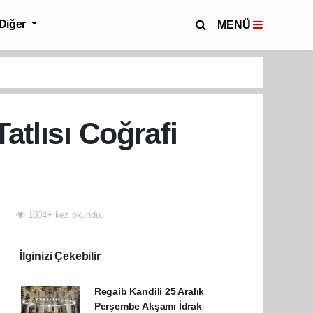
Diğer
MENÜ
tlısı Coğrafi
1004+ kez okundu.
İlginizi Çekebilir
Regaib Kandili 25 Aralık
Perşembe Akşamı İdrak