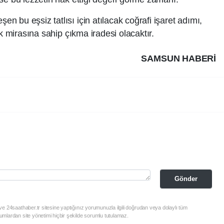
 bu eşsiz tatlısı için atılacak coğrafi işaret adımı,
ak mirasına sahip çıkma iradesi olacaktır.
SAMSUN HABERİ
Gönder
e 24saathaber.tr sitesine yaptığınız yorumunuzla ilgili doğrudan veya dolaylı tüm
mlardan site yönetimi hiçbir şekilde sorumlu tutulamaz.