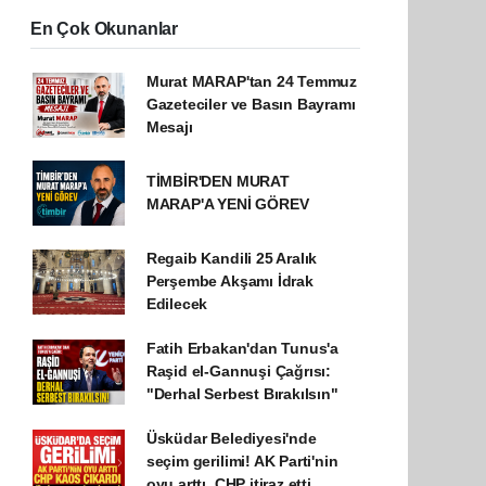
En Çok Okunanlar
Murat MARAP'tan 24 Temmuz
Gazeteciler ve Basın Bayramı
Mesajı
TİMBİR'DEN MURAT
MARAP'A YENİ GÖREV
Regaib Kandili 25 Aralık
Perşembe Akşamı İdrak
Edilecek
Fatih Erbakan'dan Tunus'a
Raşid el-Gannuşi Çağrısı:
"Derhal Serbest Bırakılsın"
Üsküdar Belediyesi'nde
seçim gerilimi! AK Parti'nin
oyu arttı, CHP itiraz etti