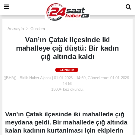
Anasayfa
Gündem
Van’ın Çatak ilçesinde iki
mahalleye çığ düştü: Bir kadın
çığ altında kaldı
GÜNDEM
((BHA)) - Birlik Haber Ajansı | 01.01.2026 - 14:59, Güncelleme: 01.01.2026 -
14:59
1500+ kez okundu.
Van’ın Çatak ilçesinde iki mahallede çığ
meydana geldi. Bir mahallede çığ altında
kalan kadının kurtarılması için ekiplerin