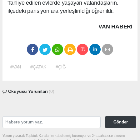
Tahliye edilen evlerde yaşayan vatandaşların,
ilçedeki pansiyonlara yerleştirildiği öğrenildi.
VAN HABERİ
#VAN
#ÇATAK
#ÇIĞ
Okuyucu Yorumları
(0)
Gönder
Yorum yazarak Topluluk Kuralları’nı kabul etmiş bulunuyor ve 24saathaber.tr sitesine