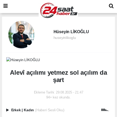
Hüseyin LİKOĞLU
huseyinlikoglu
Alevî açılımı yetmez sol açılım da
şart
Ekleme Tarihi: 29.08.2025 - 21:47
94+ kez okundu.
Erkek
|
Kadın
(Haberi Sesli Oku)