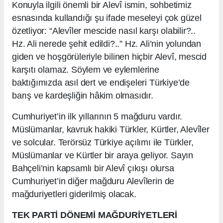
Konuyla ilgili önemli bir Alevî ismin, sohbetimiz
esnasında kullandığı şu ifade meseleyi çok güzel
özetliyor: “Alevîler mescide nasıl karşı olabilir?..
Hz. Ali nerede şehit edildi?..” Hz. Ali’nin yolundan
giden ve hoşgörüleriyle bilinen hiçbir Alevî, mescid
karşıtı olamaz. Söylem ve eylemlerine
baktığımızda asıl dert ve endişeleri Türkiye’de
barış ve kardeşliğin hâkim olmasıdır.
Cumhuriyet’in ilk yıllarının 5 mağduru vardır.
Müslümanlar, kavruk hakiki Türkler, Kürtler, Alevîler
ve solcular. Terörsüz Türkiye açılımı ile Türkler,
Müslümanlar ve Kürtler bir araya geliyor. Sayın
Bahçeli’nin kapsamlı bir Alevî çıkışı olursa
Cumhuriyet’in diğer mağduru Alevîlerin de
mağduriyetleri giderilmiş olacak.
TEK PARTİ DÖNEMİ MAĞDURİYETLERİ