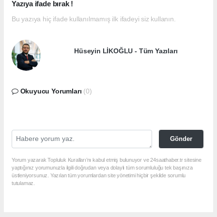
Yazıya ifade bırak !
Bu yazıya hiç ifade kullanılmamış ilk ifadeyi siz kullanın.
Hüseyin LİKOĞLU - Tüm Yazıları
Okuyucu Yorumları
(0)
Gönder
Yorum yazarak Topluluk Kuralları’nı kabul etmiş bulunuyor ve 24saathaber.tr sitesine
yaptığınız yorumunuzla ilgili doğrudan veya dolaylı tüm sorumluluğu tek başınıza
üstleniyorsunuz. Yazılan tüm yorumlardan site yönetimi hiçbir şekilde sorumlu
tutulamaz.