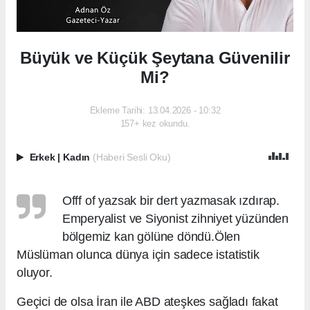
Büyük ve Küçük Şeytana Güvenilir
Mi?
Ekleme Tarihi: 13.04.2026 - 10:32
157+ kez okundu.
Erkek
|
Kadın
(Haberi Sesli Oku)
Offf of yazsak bir dert yazmasak ızdırap.
Emperyalist ve Siyonist zihniyet yüzünden
bölgemiz kan gölüne döndü.Ölen
Müslüman olunca dünya için sadece istatistik
oluyor.
Geçici de olsa İran ile ABD ateşkes sağladı fakat