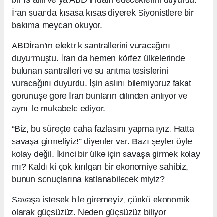
bir İsrailli ve ya ABD’li idam edeceklerini duyurdu.
İran şuanda kısasa kısas diyerek Siyonistlere bir
bakıma meydan okuyor.
ABDİran’ın elektrik santrallerini vuracağını
duyurmuştu. İran da hemen körfez ülkelerinde
bulunan santralleri ve su arıtma tesislerini
vuracağını duyurdu. İşin aslını bilemiyoruz fakat
görünüşe göre İran bunların dilinden anlıyor ve
aynı ile mukabele ediyor.
“Biz, bu süreçte daha fazlasını yapmalıyız. Hatta
savaşa girmeliyiz!” diyenler var. Bazı şeyler öyle
kolay değil. İkinci bir ülke için savaşa girmek kolay
mı? Kaldı ki çok kırılgan bir ekonomiye sahibiz,
bunun sonuçlarına katlanabilecek miyiz?
Savaşa istesek bile giremeyiz, çünkü ekonomik
olarak güçsüzüz. Neden güçsüzüz biliyor