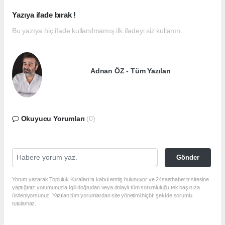
Yazıya ifade bırak !
Bu yazıya hiç ifade kullanılmamış ilk ifadeyi siz kullanın.
Adnan ÖZ - Tüm Yazıları
Okuyucu Yorumları
(0)
Gönder
Yorum yazarak Topluluk Kuralları’nı kabul etmiş bulunuyor ve 24saathaber.tr sitesine
yaptığınız yorumunuzla ilgili doğrudan veya dolaylı tüm sorumluluğu tek başınıza
üstleniyorsunuz. Yazılan tüm yorumlardan site yönetimi hiçbir şekilde sorumlu
tutulamaz.